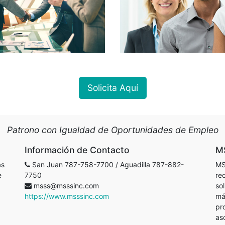
Solicita Aquí
Patrono con Igualdad de Oportunidades de Empleo
Información de Contacto
M
ás
San Juan 787-758-7700 / Aguadilla 787-882-
MS
e
7750
re
msss@msssinc.com
so
https://www.msssinc.com
má
pr
as