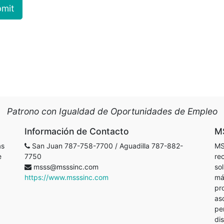
mit
Patrono con Igualdad de Oportunidades de Empleo
Información de Contacto
M
ás
San Juan 787-758-7700 / Aguadilla 787-882-
MS
e
7750
re
msss@msssinc.com
so
https://www.msssinc.com
má
pr
as
pe
di